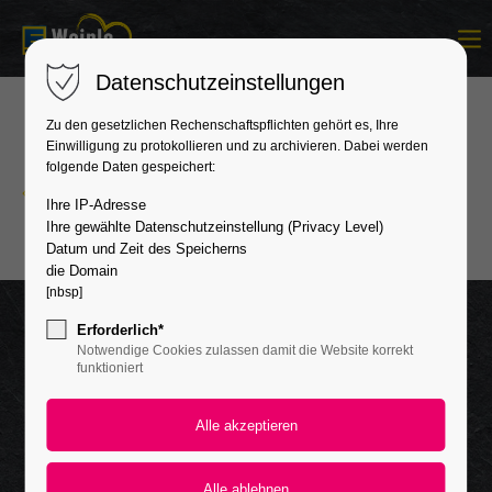
Login
Datenschutzeinstellungen
Benutzername
Zu den gesetzlichen Rechenschaftspflichten gehört es, Ihre
Einwilligung zu protokollieren und zu archivieren. Dabei werden
folgende Daten gespeichert:
Zurück zur Newsübersicht
Passwort
Ihre IP-Adresse
Ihre gewählte Datenschutzeinstellung (Privacy Level)
Datum und Zeit des Speicherns
die Domain
[nbsp]
Anmelden
Erforderlich*
Notwendige Cookies zulassen damit die Website korrekt
Register
|
Lost your password?
funktioniert
Support
Lorem ipsum dolor sit amet: