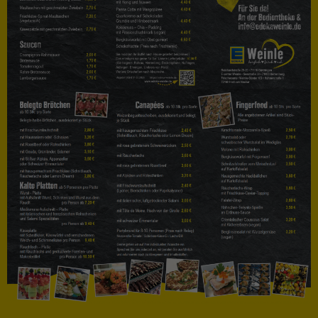
Drop us a line
info@yourdomain.com
About us
Lorem ipsum dolor sit amet, consectetuer
adipiscing elit.
Aenean commodo ligula eget dolor. Aenean
massa. Cum sociis natoque penatibus et
magnis dis parturient montes, nascetur
ridiculus mus. Donec quam felis, ultricies nec.