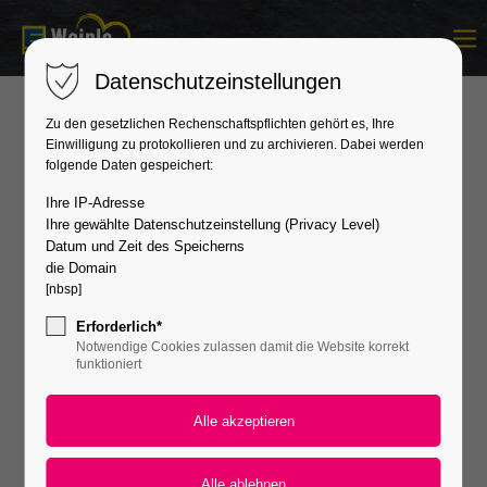
Login
Datenschutzeinstellungen
Benutzername
Zu den gesetzlichen Rechenschaftspflichten gehört es, Ihre
CATERING
Einwilligung zu protokollieren und zu archivieren. Dabei werden
folgende Daten gespeichert:
Passwort
Ihre IP-Adresse
Willkommen beim Catering-­Service von Edeka
Ihre gewählte Datenschutzeinstellung (Privacy Level)
Datum und Zeit des Speicherns
Weinle
die Domain
[nbsp]
Wussten Sie schon, dass wir mehr als nur Lebensmittel
Anmelden
Erforderlich*
verkaufen? Wir bieten auch einen professionellen Catering-
Notwendige Cookies zulassen damit die Website korrekt
Service an, der Ihre Veranstaltung zu einem unvergesslichen
Register
|
Lost your password?
funktioniert
kulinarischen Erlebnis macht. Von kleinen Stehpartys mit
Support
delikatem Fingerfood bis hin zu großen Familienfeiern mit
warmen Speisen – bei uns sind Sie garantiert an der richtigen
Lorem ipsum dolor sit amet:
Adresse!