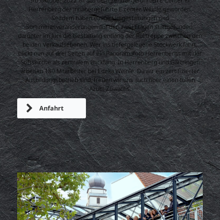
Im Oktober 2022 ist aus dem zentral geführten E-Center in
Herrenberg der inhabergeführte E center Weinle geworden.
Seitdem haben einige Umgestaltungen und
Sortimentsveränderungen auf den zwei Etagen stattgefunden,
darunter im Juni die Gestaltung entlang der Rolltreppe zwischen den
beiden Verkaufsebenen. Wer ins tiefergelegene Stockwerk fährt,
blickt nun auf drei Seiten auf ein Panoramafoto Herrenbergs mit der
Stiftskirche als zentralem Blickfang. In Herrenberg und Gärtringen
arbeiten 180 Mitarbeiter bei Edeka Weinle. Da wir ein zertifizierter
Ausbildungsbetrieb sind, freuen wir uns auch über einen tollen
Azubi-Zuwachs.
Anfahrt