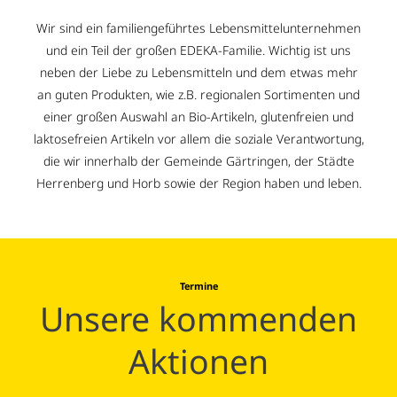
Drop us a line
Wir sind ein familiengeführtes Lebensmittelunternehmen
info@yourdomain.com
und ein Teil der großen EDEKA-Familie. Wichtig ist uns
About us
neben der Liebe zu Lebensmitteln und dem etwas mehr
an guten Produkten, wie z.B. regionalen Sortimenten und
Lorem ipsum dolor sit amet, consectetuer
einer großen Auswahl an Bio-Artikeln, glutenfreien und
adipiscing elit.
laktosefreien Artikeln vor allem die soziale Verantwortung,
die wir innerhalb der Gemeinde Gärtringen, der Städte
Aenean commodo ligula eget dolor. Aenean
Herrenberg und Horb sowie der Region haben und leben.
massa. Cum sociis natoque penatibus et
magnis dis parturient montes, nascetur
ridiculus mus. Donec quam felis, ultricies nec.
Termine
Unsere kommenden
Aktionen