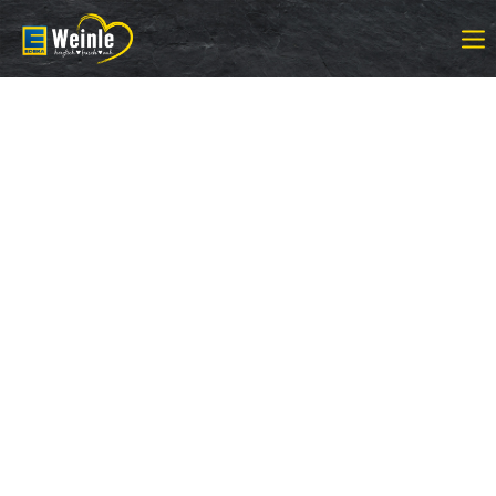
Login
Benutzername
Passwort
Anmelden
Register
|
Lost your password?
Support
Lorem ipsum dolor sit amet: