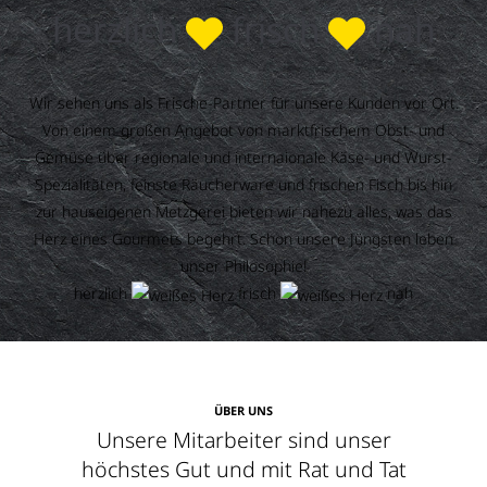
herzlich
frisch
nah
Wir sehen uns als Frische-Partner für unsere Kunden vor Ort.
Von einem großen Angebot von marktfrischem Obst- und
Gemüse über regionale und internaionale Käse- und Wurst-
Spezialitäten, feinste Räucherware und frischen Fisch bis hin
zur hauseigenen Metzgerei bieten wir nahezu alles, was das
Herz eines Gourmets begehrt. Schon unsere Jüngsten leben
unser Philosophie!
herzlich
frisch
nah
ÜBER UNS
Unsere Mitarbeiter sind unser
höchstes Gut und mit Rat und Tat