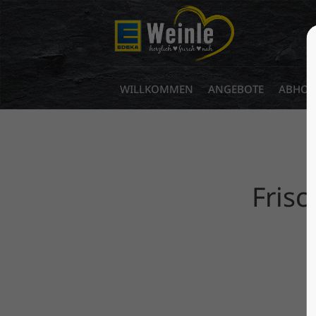
Login
Benutzername
WILLKOMMEN
ANGEBOTE
ABHOL-
Passwort
Fris
Anmelden
Register
|
Lost your password?