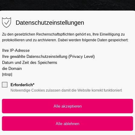
Support
Get in tou
Datenschutzeinstellungen
Lorem ipsum dolor sit
Cybersteel Inc
Zu den gesetzlichen Rechenschaftspflichten gehört es, Ihre Einwilligung zu
/LIEFERSERVICE
CATERING
AKTIONEN
ÜBER UNS
AU
protokollieren und zu archivieren. Dabei werden folgende Daten gespeichert:
amet:
376-293 City Ro
600
Ihre IP-Adresse
Ihre gewählte Datenschutzeinstellung (Privacy Level)
San Francisco,
Datum und Zeit des Speicherns
24h
die Domain
[nbsp]
/ 365days
Have any q
ches Sushi im Markt Herre
+44 1234 56
Erforderlich*
Notwendige Cookies zulassen damit die Website korrekt funktioniert
Drop us a l
We offer support for our
info@your
customers
Mon - Fri 8:00am - 5:00pm
(GMT +1)