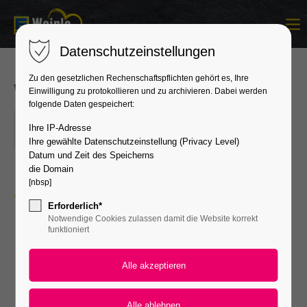
Login
Datenschutzeinstellungen
Benutzername
Zu den gesetzlichen Rechenschaftspflichten gehört es, Ihre
Weihnachtsmarkt & Nikolaus
Einwilligung zu protokollieren und zu archivieren. Dabei werden
folgende Daten gespeichert:
03.12.2026
Passwort
Ihre IP-Adresse
ORT: GÄRTRINGEN
Ihre gewählte Datenschutzeinstellung (Privacy Level)
Datum und Zeit des Speicherns
die Domain
[nbsp]
Zurück zur Übersicht
Anmelden
Erforderlich*
Notwendige Cookies zulassen damit die Website korrekt
Register
|
Lost your password?
funktioniert
Support
Lorem ipsum dolor sit amet: