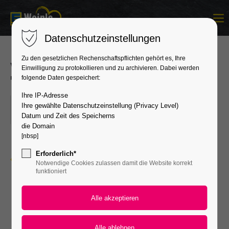
Login
Datenschutzeinstellungen
Benutzername
Zu den gesetzlichen Rechenschaftspflichten gehört es, Ihre
Verkaufsoffener Sonntag
Einwilligung zu protokollieren und zu archivieren. Dabei werden
"Herrenberg blüht"
folgende Daten gespeichert:
Passwort
Ihre IP-Adresse
19.04.2026
Ihre gewählte Datenschutzeinstellung (Privacy Level)
ORT: HERRENBERG
Datum und Zeit des Speicherns
die Domain
[nbsp]
Anmelden
Erforderlich*
Zurück zur Übersicht
Notwendige Cookies zulassen damit die Website korrekt
Register
|
Lost your password?
funktioniert
Support
Lorem ipsum dolor sit amet: