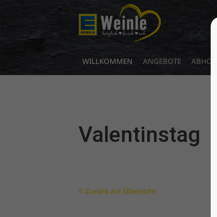
Login
Benutzername
WILLKOMMEN
ANGEBOTE
ABHOL-
Passwort
Valentinstag
Anmelden
Register
|
Lost your password?
Zurück zur Übersicht