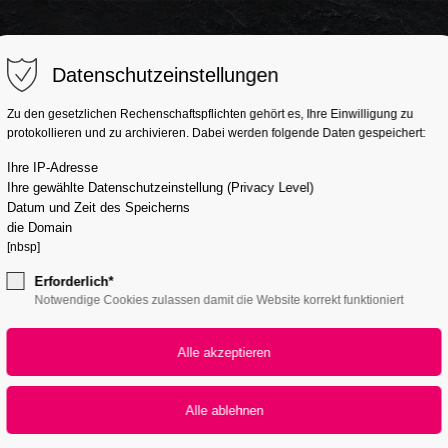
Support
Get in tou
Datenschutzeinstellungen
Lorem ipsum dolor sit
Cybersteel Inc
Zu den gesetzlichen Rechenschaftspflichten gehört es, Ihre Einwilligung zu
/LIEFERSERVICE
CATERING
AKTIONEN
ÜBER UNS
AU
protokollieren und zu archivieren. Dabei werden folgende Daten gespeichert:
amet:
376-293 City Ro
600
Ihre IP-Adresse
Ihre gewählte Datenschutzeinstellung (Privacy Level)
San Francisco,
Datum und Zeit des Speicherns
24h
die Domain
[nbsp]
/ 365days
Have any q
14.02.2024
+44 1234 56
Erforderlich*
ORT: GÄRTRINGEN & HERRENBERG
Notwendige Cookies zulassen damit die Website korrekt funktioniert
Drop us a l
We offer support for our
info@your
customers
Mon - Fri 8:00am - 5:00pm
(GMT +1)