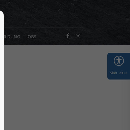
ch
.
SBILDUNG
JOBS
ad, Suite
 CA 94102
Shift+Alt+A
uestions?
7 890
ine
domain.com