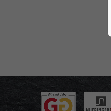
About us
Lorem ipsum dolor sit
amet, consectetuer
adipiscing elit.
Aenean commodo ligula
eget dolor. Aenean massa.
Cum sociis natoque
penatibus et magnis dis
parturient montes,
nascetur ridiculus mus.
Donec quam felis, ultricies
nec.