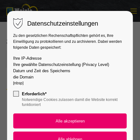
Login
Datenschutzeinstellungen
Benutzername
Zu den gesetzlichen Rechenschaftspflichten gehört es, Ihre
Süße Grüße zum Muttertag
Einwilligung zu protokollieren und zu archivieren. Dabei werden
folgende Daten gespeichert:
10.05.2025
Passwort
Ihre IP-Adresse
ORT: GÄRTRINGEN|HERRENBERG|HORB
Ihre gewählte Datenschutzeinstellung (Privacy Level)
Datum und Zeit des Speicherns
die Domain
[nbsp]
Zurück zur Übersicht
Anmelden
Erforderlich*
Notwendige Cookies zulassen damit die Website korrekt
Register
|
Lost your password?
funktioniert
Support
Lorem ipsum dolor sit amet: