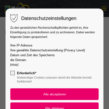
Login
Datenschutzeinstellungen
Benutzername
Zu den gesetzlichen Rechenschaftspflichten gehört es, Ihre
Baustellenfrühstück
Einwilligung zu protokollieren und zu archivieren. Dabei werden
folgende Daten gespeichert:
25.01.2025, 10:00–13:00
Passwort
Ihre IP-Adresse
ORT: HORB
Ihre gewählte Datenschutzeinstellung (Privacy Level)
Datum und Zeit des Speicherns
die Domain
[nbsp]
Zurück zur Übersicht
Anmelden
Erforderlich*
Notwendige Cookies zulassen damit die Website korrekt
Register
|
Lost your password?
funktioniert
Support
Lorem ipsum dolor sit amet: